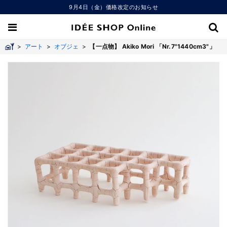
9月4日（金）価格改定のお知らせ
>
アート
>
オブジェ
>
【一点物】 Akiko Mori 「Nr.7"1440cm3"」