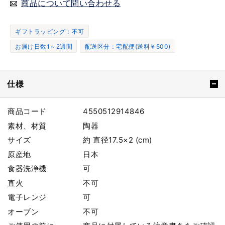
商品について問い合わせる
ギフトラッピング：不可
お届け日数1～2週間
配送区分：宅配便(送料￥500)
仕様
商品コード
4550512914846
素材、材質
陶器
サイズ
約 直径17.5×2 (cm)
原産地
日本
食器洗浄機
可
直火
不可
電子レンジ
可
オーブン
不可