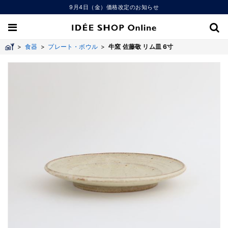
9月4日（金）価格改定のお知らせ
>
食器
>
プレート・ボウル
>
牛窯 佐藤敬 リム皿 6寸