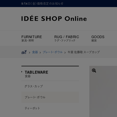
9月4日（金）価格改定のお知らせ
FURNITURE
RUG / FABRIC
GOODS
家具・照明
ラグ・ファブリック
雑貨
>
食器
>
プレート・ボウル
>
牛窯 佐藤敬 スープカップ
TABLEWARE
食器
グラス・カップ
プレート・ボウル
ティーポット