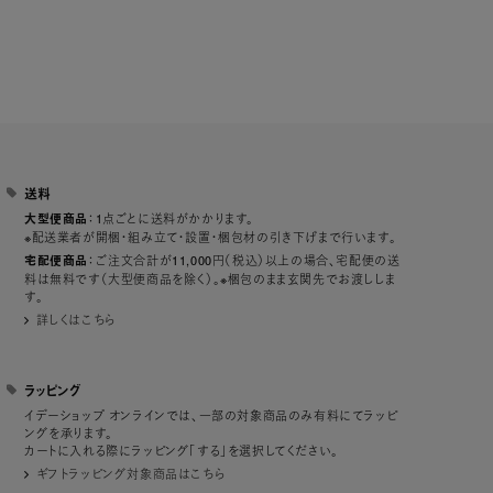
送料
：1点ごとに送料がかかります。
大型便商品
※配送業者が開梱・組み立て・設置・梱包材の引き下げまで行います。
：ご注文合計が11,000円（税込）以上の場合、宅配便の送
宅配便商品
料は無料です（大型便商品を除く）。※梱包のまま玄関先でお渡ししま
す。
詳しくはこちら
ラッピング
イデーショップ オンラインでは、一部の対象商品のみ有料にてラッピ
ングを承ります。
カートに入れる際にラッピング「する」を選択してください。
ギフトラッピング対象商品はこちら