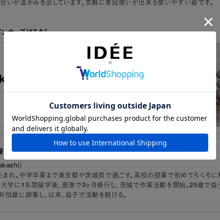
合いが温かみを出しています。気軽に普段使いが出来る使いやすい器です。
ンナップはこちら
家
akashi）
県生まれ。中学卒業まで東京都や茨城県で過ごす。高校の授業で初めてろくろに
の大学に1年間留学後、唐津で3ヶ月修行し、茨城で作業活動を開始。25歳で益
井恒雄に師事し、以来、益子で活動を続ける。