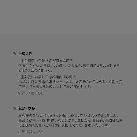
お届け日
・注文画面で日時指定が可能な商品
選択いただいた日時にお届けいたします。指定日時よりお届けを早
めることはできません。
・注文後にお届け日をご案内する商品
「お届け日は別途ご連絡いたします。」と表示される場合は、ご注文完
了後に担当者より最短お届け日をご案内します。
詳しくはこちら
返品・交換
お客様のご都合によるキャンセル、返品、交換は承っておりません。
商品に破損・汚損、間違いなどがございましたら、商品到着後3日以内
にご連絡ください。送料弊社負担にて修理・交換いたします。
詳しくはこちら