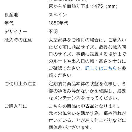
床から前面飾り下まで475（mm）
原産地
スペイン
年代
1850年代
デザイナー
不明
搬入時の注意
大型家具をご検討の場合は、ご購入い
ただく前に商品サイズ、必要な搬入間
口のサイズ、事前に設置する場所まで
のルートや出入口の幅・高さを十分に
ご確認ください。
詳しくはこちら
を参
照ください。
ご使用上の注意
定期的に商品本体の状態を点検し、各
部のゆるみ等がないかを確認し、必要
なメンテナンスを行ってください。
ご購入前に
こちらの商品は
中古品
となります。
元々の風合いを活かす為、傷や汚れが
付いていることがあり仕上がりなどに
個体差がございます。