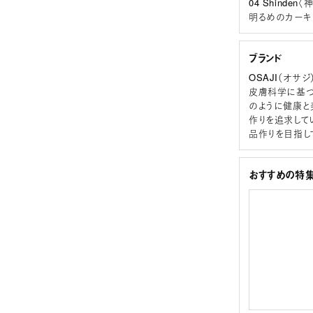
04 Shinden〈
明るめのカーキ
ブランド
OSAJI（オサジ
皮膚科学に基づ
のように健康と
作りを追求して
品作りを目指し
おすすめの特