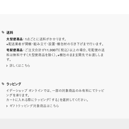
送料
：1点ごとに送料がかかります。
大型便商品
※配送業者が開梱・組み立て・設置・梱包材の引き下げまで行います。
：ご注文合計が11,000円（税込）以上の場合、宅配便の送
宅配便商品
料は無料です（大型便商品を除く）。※梱包のまま玄関先でお渡ししま
す。
詳しくはこちら
ラッピング
イデーショップ オンラインでは、一部の対象商品のみ有料にてラッピ
ングを承ります。
カートに入れる際にラッピング「する」を選択してください。
ギフトラッピング対象商品はこちら