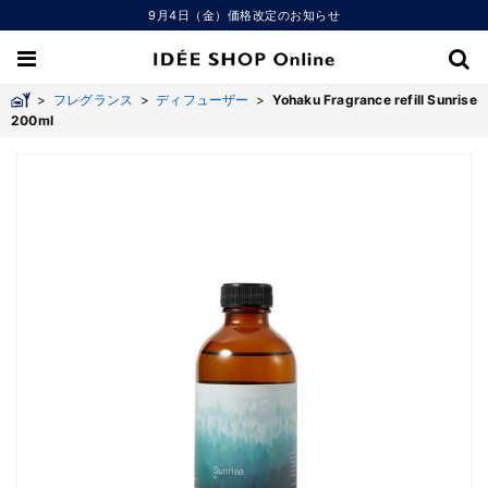
9月4日（金）価格改定のお知らせ
>
フレグランス
>
ディフューザー
>
Yohaku Fragrance refill Sunrise
200ml