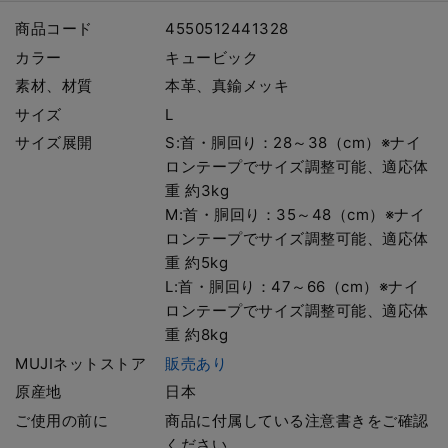
商品コード
4550512441328
カラー
キュービック
素材、材質
本革、真鍮メッキ
サイズ
L
サイズ展開
S:首・胴回り：28～38（cm）※ナイ
ロンテープでサイズ調整可能、適応体
重 約3kg
M:首・胴回り：35～48（cm）※ナイ
ロンテープでサイズ調整可能、適応体
重 約5kg
L:首・胴回り：47～66（cm）※ナイ
ロンテープでサイズ調整可能、適応体
重 約8kg
MUJIネットストア
販売あり
原産地
日本
ご使用の前に
商品に付属している注意書きをご確認
ください。