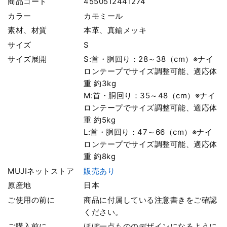
商品コード
4550512441274
カラー
カモミール
素材、材質
本革、真鍮メッキ
サイズ
S
サイズ展開
S:首・胴回り：28～38（cm）※ナイ
ロンテープでサイズ調整可能、適応体
重 約3kg
M:首・胴回り：35～48（cm）※ナイ
ロンテープでサイズ調整可能、適応体
重 約5kg
L:首・胴回り：47～66（cm）※ナイ
ロンテープでサイズ調整可能、適応体
重 約8kg
MUJIネットストア
販売あり
原産地
日本
ご使用の前に
商品に付属している注意書きをご確認
ください。
ご購入前に
ほぼ一点もののデザインになるように