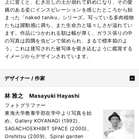
上に置くと、むき出しの土が崩れて斜めになり、その愛
嬌のある姿にインスピレーションを感じたところから始
まった「naked taniku」シリーズ。写っている多肉植物
たちは躍動感に満ち、また生命力と瑞々しさが溢れてい
ます。作品につかわれる額は幅が厚く、ガラス張りの中
の写真は四隅を虫ピンで留められ、まるで標本箱のよ
う。これは接写された被写体を覗き込むように鑑賞する
イメージからデザインされています。
デザイナー / 作家
林 雅之 Masayuki Hayashi
フォトグラファー
東海大学教養学部在学中より写真を始
め、Gallery KOYANAGI (1992)、
SAGACHOEXHIBIT SPACE (2000)、
Onshitsu (2009)、Spiral garden