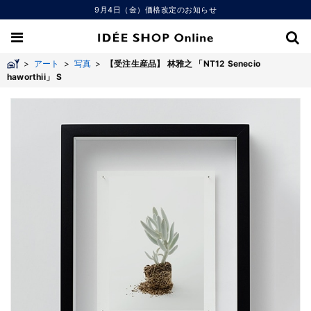
9月4日（金）価格改定のお知らせ
>
アート
>
写真
>
【受注生産品】 林雅之 「NT12 Senecio
haworthii」 S