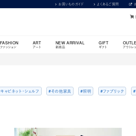
お買いものガイド
よくあるご質問
FASHION
ART
NEW ARRIVAL
GIFT
OUTL
ファッション
アート
新商品
ギフト
アウトレ
#キャビネット・シェルフ
#その他家具
#照明
#ファブリック