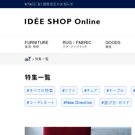
9月4日（金）価格改定のお知らせ
FURNITURE
RUG / FABRIC
GOODS
家具・照明
ラグ・ファブリック
雑貨
>
特集一覧
特集一覧
#すべての特集
#ソファ
#チェア
#テーブル
#コーディネート
#New Direction
#選び方・ガイド