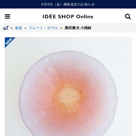
9月4日（金）価格改定のお知らせ
>
食器
>
プレート・ボウル
>
奥田康夫 小焼鉢