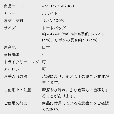
商品コード
4550723602983
カラー
ホワイト
素材、材質
リネン100％
サイズ
トートバッグ
約 44×40 (cm) ※持ち手約 57×2.5
(cm)、リボンの長さ約 98 (cm)
原産地
日本
家庭洗濯
可
ドライクリーニング
可
アイロン
可
お手入れ方法
洗濯により、縮と若干の風合い変化が
生じます。
ご使用上の注意
摩擦や水濡れにより色落ち・色移りす
ることがあります。
ご使用の前に
商品に付属している注意書きをご確認
ください。