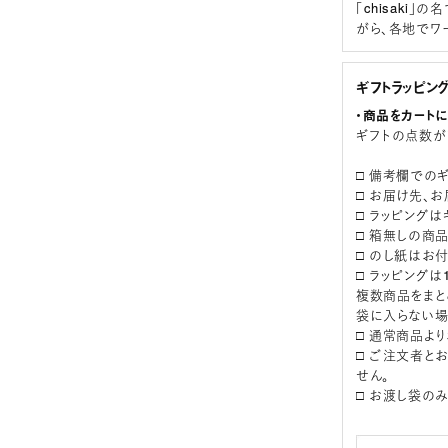
「chisaki
がら、各地でワ
ギフトラッピン
・商品をカート
ギフトの点数が
□ 備考欄での
□ お届け先、
□ ラッピング
□ 箱無しの商
□ のし紙はお
□ ラッピング
複数商品をまと
袋に入らない場
□ 通常商品よ
□ ご注文者と
せん。
□ お渡し袋の