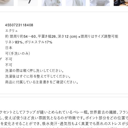
4550723118408
エクリュ
約 頭周り約54～60、平置き幅26、深さ12 (cm) ※頭周りはサイズ調整可能
リネン83%、ポリエステル17%
日本
可（手洗いのみ）
グ
不可
不可
洗濯の際は軽く押し洗いしてください。
洗濯後はすぐに形を整えて干してください。
商品に付属している注意書きをご確認ください。
クセントとしてフラップが縫いとめられているベレー帽。世界最古の繊維、フラ
し、使えば使うほど良い雰囲気となるのが特徴です。ポイント部分をどの位置
を変化させることができ、吸水発汗・通気性もよく真夏でも蒸れのストレスが