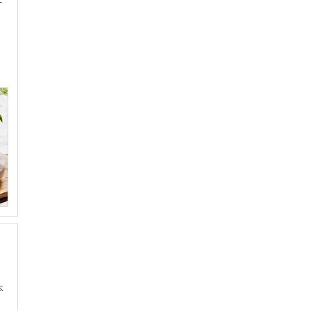
チ
本
、