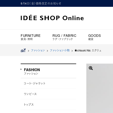
9月4日（金）価格改定のお知らせ
FURNITURE
RUG / FABRIC
GOODS
家具・照明
ラグ・ファブリック
雑貨
>
ファッション
>
ファッション小物
>
★chisaki Nic エクリュ
FASHION
ファッション
コート・ジャケット
ワンピース
トップス