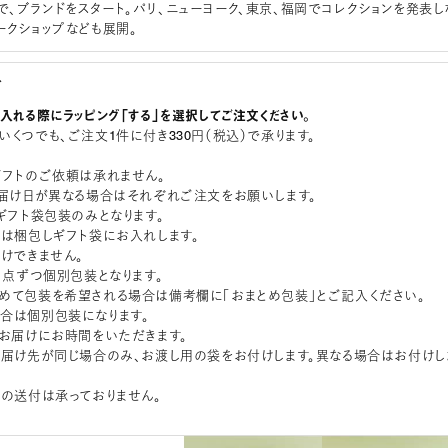
」の名で、ブランドをスタート。パリ、ニューヨーク、東京、福岡でコレクションを発表し
ークショップなども展開。
グ
に入れる際にラッピング「する」を選択してご注文ください。
いくつでも、ご注文1件に付き330円（税込）で承ります。
ギフトのご依頼は承れません。
お届け日が異なる場合はそれぞれご注文をお願いします。
はギフト袋包装のみとなります。
品は梱包しギフト袋にお入れします。
付けできません。
は1点ずつ個別包装となります。
めて包装を希望される場合は備考欄に「おまとめ包装」とご記入ください。
合は個別包装になります。
りお届けにお時間をいただきます。
お届け先が同じ場合のみ、お渡し用の袋をお付けします。異なる場合はお付けし
みの送付は承っておりません。