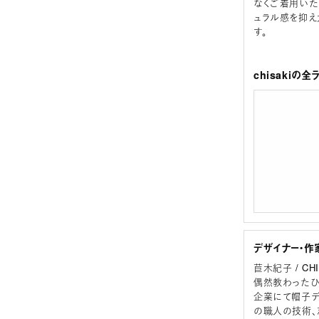
なくご着用いた
ュラル感を抑え
す。
chisakiの
デザイナー・作
苣木紀子 / CHI
偶然教わったひ
企業にて帽子デ
の職人の技術、