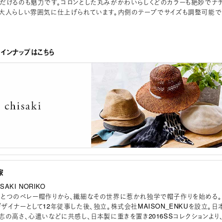
だけるのも魅力です。コロンとした丸みがかわいらしくどのカラーも絶妙でナ
大人らしい雰囲気に仕上げられています。内側のテープでサイズも調整可能で
全ラインナップはこちら
家
SAKI NORIKO
とつのベレー帽作りから、繊細なその世界に惹かれ独学で帽子作りを始める。
ザイナーとして12年従事した後、独立。株式会社MAISON_ENKUを設立。日
志の高さ、心遣いなどに共感し、日本製に重きを置き2016SSコレクションより