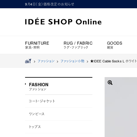
9月4日（金）価格改定のお知らせ
FURNITURE
RUG / FABRIC
GOODS
家具・照明
ラグ・ファブリック
雑貨
>
ファッション
>
ファッション小物
>
★IDEE Cable Socks L ホワイト
FASHION
ファッション
コート・ジャケット
ワンピース
トップス