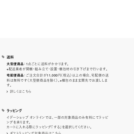
送料
：1点ごとに送料がかかります。
大型便商品
※配送業者が開梱・組み立て・設置・梱包材の引き下げまで行います。
：ご注文合計が11,000円（税込）以上の場合、宅配便の送
宅配便商品
料は無料です（大型便商品を除く）。※梱包のまま玄関先でお渡ししま
す。
詳しくはこちら
ラッピング
イデーショップ オンラインでは、一部の対象商品のみ有料にてラッピ
ングを承ります。
カートに入れる際にラッピング「する」を選択してください。
ギフトラッピング対象商品はこちら