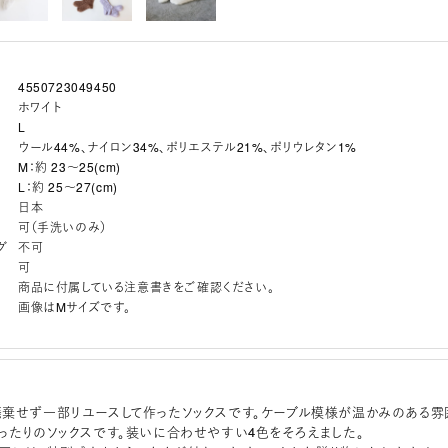
4550723049450
ホワイト
L
ウール44%、ナイロン34%、ポリエステル21%、ポリウレタン1%
M：約 23～25(cm)
L：約 25～27(cm)
日本
可（手洗いのみ）
グ
不可
可
商品に付属している注意書きをご確認ください。
画像はMサイズです。
棄せず一部リユースして作ったソックスです。ケーブル模様が温かみのある雰
ったりのソックスです。装いに合わせやすい4色をそろえました。