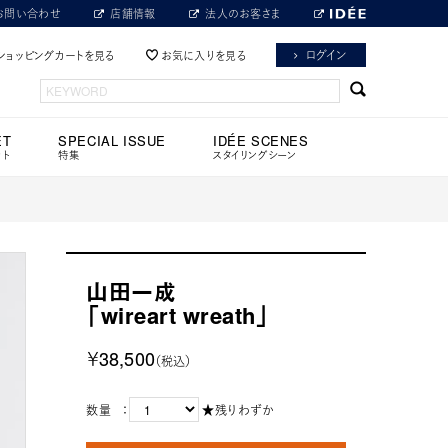
お問い合わせ
店舗情報
法人のお客さま
ログイン
ショッピングカートを見る
お気に入りを見る
ET
SPECIAL ISSUE
IDÉE SCENES
ット
特集
スタイリングシーン
山田一成
「wireart wreath」
￥38,500
（税込）
数量 ：
★残りわずか