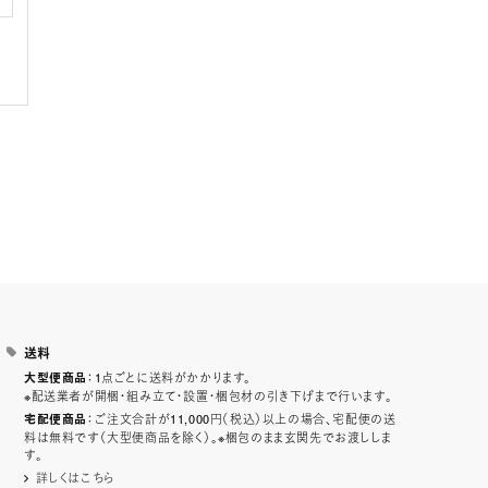
送料
：1点ごとに送料がかかります。
大型便商品
※配送業者が開梱・組み立て・設置・梱包材の引き下げまで行います。
：ご注文合計が11,000円（税込）以上の場合、宅配便の送
宅配便商品
料は無料です（大型便商品を除く）。※梱包のまま玄関先でお渡ししま
す。
詳しくはこちら