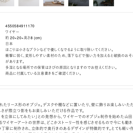
4550584911170
ワイヤー
約 20×20×高さ8 (cm)
日本
ほこりは小さなブラシなどで優しくなでるように取り除いてください。
衝撃に弱く、変形しやすい素材のため、落下などで強い力を加えると破損のおそ
があります。
多湿となる場所での保管はさびの原因となりますのでお控えください。
商品に付属している注意書きをご確認ください。
れたリース形のオブジェ。デスクや棚などに置いたり、壁に飾りお楽しみいた
しさが際立つ影をもお楽しみいただける作品です。
トを立体にしてみたい」との発想から、ワイヤーでのオブジェ制作を始めた山田
るワイヤーアートの世界は、どこかストーリー性を感じさせるもので今にも動き
つ丁寧に制作され、立体的で奥行きのあるデザインが特徴的です。とても軽い