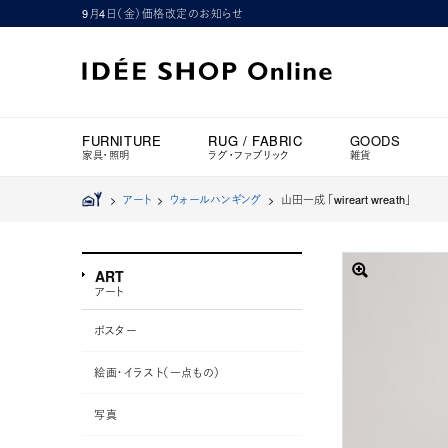
9月4日（金）価格改定のお知らせ
FURNITURE
RUG / FABRIC
GOODS
家具・照明
ラグ・ファブリック
雑貨
>
アート
>
ウォールハンギング
>
山田一成 「wireart wreath」
ART
アート
ポスター
絵画・イラスト（一点もの）
写真