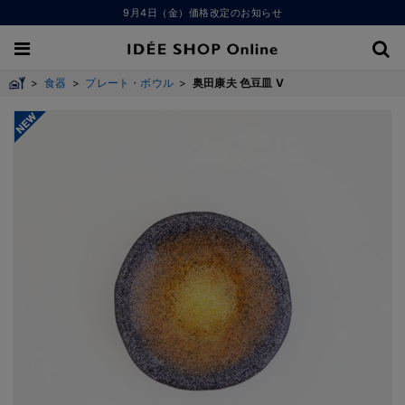
9月4日（金）価格改定のお知らせ
>
食器
>
プレート・ボウル
>
奥田康夫 色豆皿 V