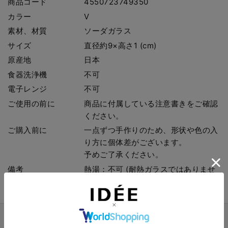
商品コード
4550723749350
カラー
V
素材、材質
ソーダガラス
サイズ
直径約9×高さ1 (cm)
原産地
日本
食器洗浄機
不可
電子レンジ
不可
ご使用の前に
商品に付属している注意書きをご確認
ください。
ご購入前に
一点ずつ手作りのため、形状や色の入
り方に個体差がございます。
予めご了承ください。
備考
熱湯：不可 (耐熱ガラスではありませ
ん)
商品詳細説明