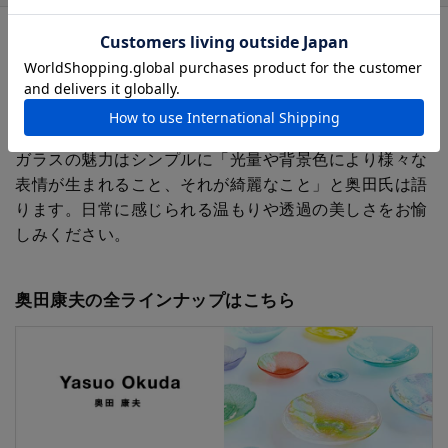
陶芸出身ならではの独自の技法で作られるガラスの器た
ちは、海・空・花・果実など、自然の中にある形や色を
元に、奥田氏の解釈により生まれたもの。ガラス素地に
は素焼きの型肌と微細な気泡が共存し、光を受けてやさ
しく輝きます。
ガラスの魅力はシンプルに「光量や背景色により様々な
表情が生まれること、それが綺麗なこと」と奥田氏は語
ります。日常に感じられる温もりや透過の美しさをお愉
しみください。
奥田康夫の全ラインナップはこちら