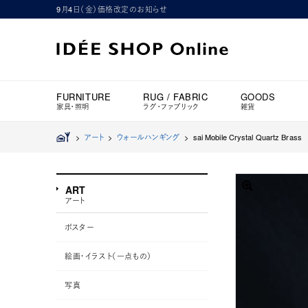
9月4日（金）価格改定のお知らせ
FURNITURE
RUG / FABRIC
GOODS
家具・照明
ラグ・ファブリック
雑貨
>
アート
>
ウォールハンギング
>
sai Mobile Crystal Quartz Brass
ART
アート
ポスター
絵画・イラスト（一点もの）
写真