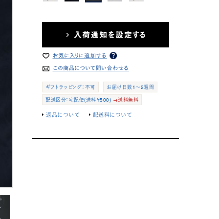
ギフトラッピング：不可
お届け日数1～2週間
配送区分：宅配便(送料￥500)
→送料無料
返品について
配送料について