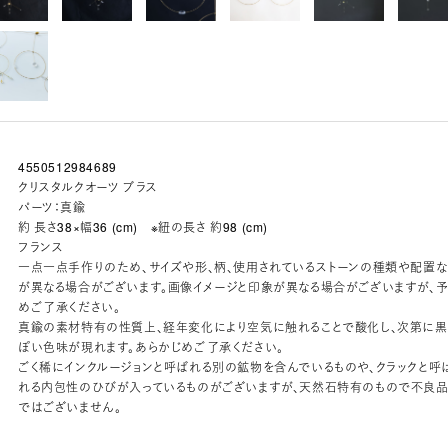
4550512984689
クリスタルクオーツ ブラス
パーツ：真鍮
約 長さ38×幅36 (cm) ※紐の長さ 約98 (cm)
フランス
一点一点手作りのため、サイズや形、柄、使用されているストーンの種類や配置な
が異なる場合がございます。画像イメージと印象が異なる場合がございますが、
めご了承ください。
真鍮の素材特有の性質上、経年変化により空気に触れることで酸化し、次第に黒
ぽい色味が現れます。あらかじめご了承ください。
ごく稀にインクルージョンと呼ばれる別の鉱物を含んでいるものや、クラックと呼
れる内包性のひびが入っているものがございますが、天然石特有のもので不良
ではございません。