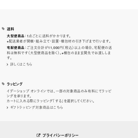
送料
：1点ごとに送料がかかります。
大型便商品
※配送業者が開梱・組み立て・設置・梱包材の引き下げまで行います。
：ご注文合計が11,000円（税込）以上の場合、宅配便の送
宅配便商品
料は無料です（大型便商品を除く）。※梱包のまま玄関先でお渡ししま
す。
詳しくはこちら
ラッピング
イデーショップ オンラインでは、一部の対象商品のみ有料にてラッピ
ングを承ります。
カートに入れる際にラッピング「する」を選択してください。
ギフトラッピング対象商品はこちら
プライバシーポリシー