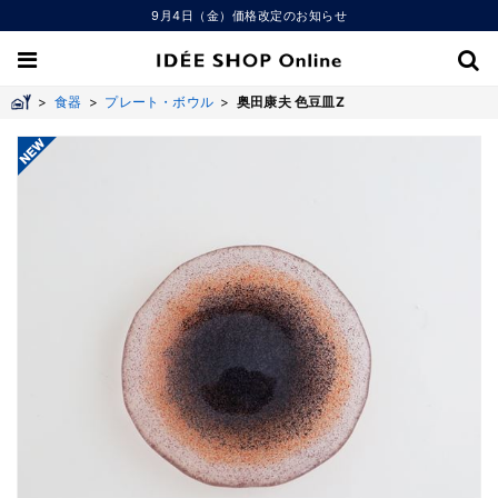
9月4日（金）価格改定のお知らせ
>
食器
>
プレート・ボウル
>
奥田康夫 色豆皿Z