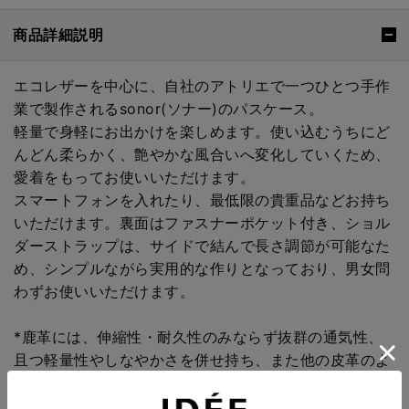
商品詳細説明
エコレザーを中心に、自社のアトリエで一つひとつ手作
業で製作されるsonor(ソナー)のパスケース。
軽量で身軽にお出かけを楽しめます。使い込むうちにど
んどん柔らかく、艶やかな風合いへ変化していくため、
愛着をもってお使いいただけます。
スマートフォンを入れたり、最低限の貴重品などお持ち
いただけます。裏面はファスナーポケット付き、ショル
ダーストラップは、サイドで結んで長さ調節が可能なた
め、シンプルながら実用的な作りとなっており、男女問
わずお使いいただけます。
*鹿革には、伸縮性・耐久性のみならず抜群の通気性、
且つ軽量性やしなやかさを併せ持ち、また他の皮革のよ
うな手入れをあまり必要としないまま長年を維持できる
特性があります。