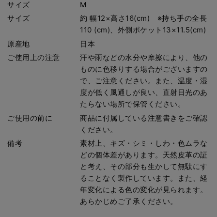
サイズ
M
サイズ
約 幅12×高さ16(cm) ※持ち手の全長
110 (cm)、外側ポケット13×11.5(cm)
原産地
日本
ご使用上の注意
汗や雨などの水分や摩擦により、他の
ものに色移りする場合がございますの
で、ご注意ください。また、温度・湿
度が低く風通しが良い、直射日光のあ
たらない場所で保管ください。
ご使用の前に
商品に付属している注意書きをご確認
ください。
備考
素材上、キズ・シミ・しわ・色ムラな
どの個体差があります。天然皮革の証
と考え、その部分も生かして無駄にす
ることなく製作しています。また、経
年変化による色の変化が見られます。
あらかじめご了承ください。