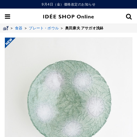
9月4日（金）価格改定のお知らせ
>
食器
>
プレート・ボウル
>
奥田康夫 アサガオ浅鉢