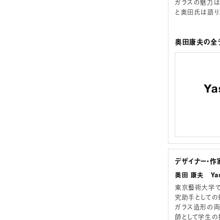
ガラスの魅力は
と奥田氏は語り
奥田康夫の全ラ
デザイナー・作
奥田 康夫 Yas
東京藝術大学で
究助手としての
ガラス造形の両
師として学生の