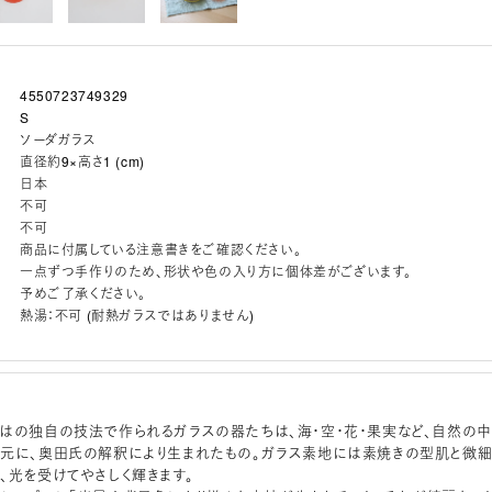
4550723749329
S
ソーダガラス
直径約9×高さ1 (cm)
日本
不可
不可
商品に付属している注意書きをご確認ください。
一点ずつ手作りのため、形状や色の入り方に個体差がございます。
予めご了承ください。
熱湯：不可 (耐熱ガラスではありません)
はの独自の技法で作られるガラスの器たちは、海・空・花・果実など、自然の中
元に、奥田氏の解釈により生まれたもの。ガラス素地には素焼きの型肌と微
、光を受けてやさしく輝きます。