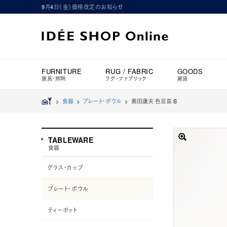
9月4日（金）価格改定のお知らせ
FURNITURE
RUG / FABRIC
GOODS
家具・照明
ラグ・ファブリック
雑貨
>
食器
>
プレート・ボウル
>
奥田康夫 色豆皿 S
TABLEWARE
食器
グラス・カップ
プレート・ボウル
ティーポット