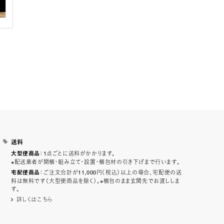
送料
：1点ごとに送料がかかります。
大型便商品
※配送業者が開梱・組み立て・設置・梱包材の引き下げまで行います。
：ご注文合計が11,000円（税込）以上の場合、宅配便の送
宅配便商品
料は無料です（大型便商品を除く）。※梱包のまま玄関先でお渡ししま
す。
詳しくはこちら