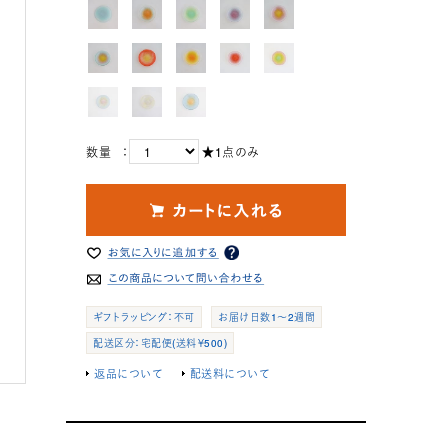
数量 ：
★1点のみ
ギフトラッピング：不可
お届け日数1～2週間
配送区分：宅配便(送料￥500)
返品について
配送料について