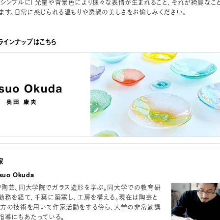
シンプルに「光量や背景色により様々な表情が生まれること、それが綺麗なこと
ます。日常に感じられる温もりや透過の美しさをお愉しみください。
インナップはこちら
家
uo Okuda
陶芸、同大学院でガラス造形を学ぶ。同大学での教育研
勤務を経て、千葉に築窯し、工房を構える。現在は陶芸と
方の技術を用いて作家活動をする傍ら、大学の非常勤講
指導にもあたっている。