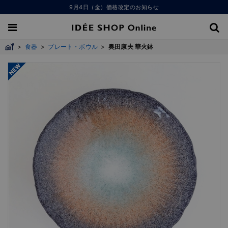
9月4日（金）価格改定のお知らせ
>
食器
>
プレート・ボウル
>
奥田康夫 華火鉢