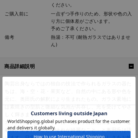
ください。
ご購入前に
一点ずつ手作りのため、形状や色の入
り方に個体差がございます。
予めご了承ください。
備考
熱湯：不可 (耐熱ガラスではありませ
ん)
商品詳細説明
陶芸出身ならではの独自の技法で作られるガラスの器た
ちは、海・空・花・果実など、自然の中にある形や色を
元に、奥田氏の解釈により生まれたもの。ガラス素地に
は素焼きの型肌と微細な気泡が共存し、光を受けてやさ
しく輝きます。
ガラスの魅力はシンプルに「光量や背景色により様々な
表情が生まれること、それが綺麗なこと」と奥田氏は語
ります。日常に感じられる温もりや透過の美しさをお愉