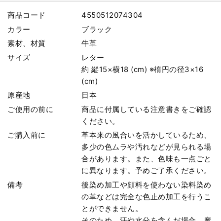
商品コード
4550512074304
カラー
ブラック
素材、材質
牛革
サイズ
レター
約 縦15×横18 (cm) ※楕円の径3×16
(cm)
原産地
日本
ご使用の前に
商品に付属している注意書きをご確認
ください。
ご購入前に
革本来の風合いを活かしているため、
多少の色ムラや汚れなどが見られる場
合があります。また、色味も一点ごと
に異なります。予めご了承ください。
備考
後染め加工や顔料を使わない染料染め
の革などは完全な色止め加工を行うこ
とができません。
そのため、汗や水分を含んだ場合、摩