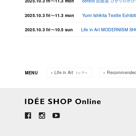
2025.10.3 fri〜11.3 mon
coricci 原画展 ひかりの
2025.10.3 fri〜11.3 mon
Yumi Ishikita Textile Ex
2025.10.3 fri〜10.5 sun
Life in Art MODERNISM 
Life in Art
Recommended 
MENU
トップへ