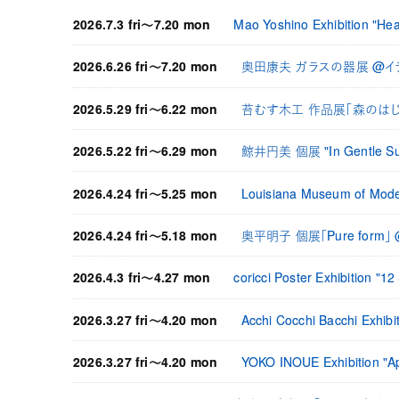
2026.7.3 fri〜7.20 mon
Mao Yoshino Exhibition
2026.6.26 fri〜7.20 mon
奥田康夫 ガラスの器展 @イ
2026.5.29 fri〜6.22 mon
苔むす木工 作品展「森のはじ
2026.5.22 fri〜6.29 mon
鯨井円美 個展 "In Gentle 
2026.4.24 fri〜5.25 mon
Louisiana Museum of Mo
2026.4.24 fri〜5.18 mon
奥平明子 個展「Pure for
2026.4.3 fri〜4.27 mon
coricci Poster Exhibitio
2026.3.27 fri〜4.20 mon
Acchi Cocchi Bacchi E
2026.3.27 fri〜4.20 mon
YOKO INOUE Exhibition