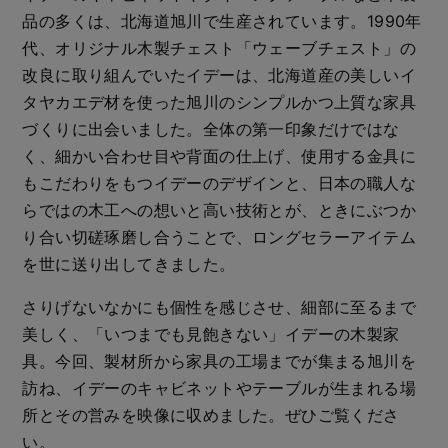
品の多くは、北海道旭川で生産されています。1990年
代、オリジナル木製チェスト「ウェーブチェスト」の
改良に取り組んでいたイデーは、北海道産の美しいイ
タヤカエデ材を使った旭川のシンプルかつ上質な家具
づくりに出会いました。全体の第一印象だけではな
く、細かい合わせ目や背面の仕上げ、使用する金具に
もこだわりをもつイデーのデザインと、日本の職人な
らではの木工への想いと高い技術とが、ときにぶつか
り合い切磋琢磨し合うことで、ロングセラーアイテム
を世に送り出してきました。
さりげないなかにも個性を感じさせ、細部に至るまで
美しく、「いつまでも見飽きない」イデーの木製家
具。今回、製材所から家具の工場までが集まる旭川を
訪ね、イデーのキャビネットやテーブルが生まれる場
所とその営みを映像に収めました。ぜひご覧くださ
い。