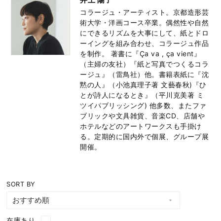
コラージュ・アーティスト。京都造形芸
術大学・洋画コース卒業。偶然性や自然
にできるリズムを大事にして、紙とドロ
ーイングを組み合わせ、コラージュ作品
を制作。 著書に『Ça va , ça vient』
（主婦の友社）『紙と写真でつくるコラ
ージュ』（雷鳥社）他。書籍表紙に『沈
黙の人』（小池真理子著 文藝春秋)『ひ
とが詩人になるとき』（平川克美著 ミ
ツイパブリッシング) 他多数、またファ
ブリックや文具雑貨、音楽CD、店舗や
ホテルなどのアートワークスも手掛け
る。定期的に国内外で個展、グループ展
開催。
SORT BY
在庫あり