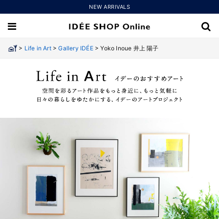
NEW ARRIVALS
>
>
>
Life in Art
Gallery IDÉE
Yoko Inoue 井上 陽子