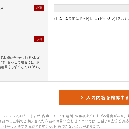
レス
必須
※「.@ (@の前にドット)」、「.. (ドット2つ)
必須
るお問い合わせ、納期・お届
お問い合わせの場合には、お
道府県を必ずご記入ください。
ールにて回答いたしますが、内容によってお電話・お手紙を差し上げる場合があります
商品や実店舗でご購入された商品のお問い合わせについては、店舗より直接ご連絡
は、回答にお時間を頂戴する場合や、回答できない場合があります。