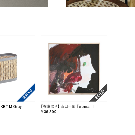
KET M Gray
【在庫限り】 山口一郎 「woman」
￥36,300