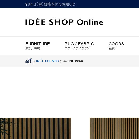
9月4日（金）価格改定のお知らせ
FURNITURE
RUG / FABRIC
GOODS
家具・照明
ラグ・ファブリック
雑貨
>
IDÉE SCENES
>
SCENE #060