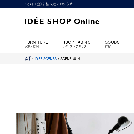
9月4日（金）価格改定のお知らせ
FURNITURE
RUG / FABRIC
GOODS
家具・照明
ラグ・ファブリック
雑貨
>
IDÉE SCENES
>
SCENE #014