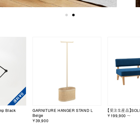
mp Black
GARNITURE HANGER STAND L
【受注生産品】SOLI
Beige
￥199,900 ～
￥39,900