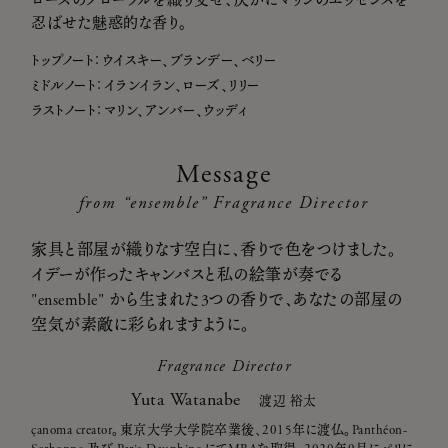
ローズのフローラルを織り交ぜ、仄かにマリンのエッセンスを
忍ばせた魅惑的な香り。
トップノート：ウイスキー、ブランデー、ベリー
ミドルノート：イランイラン、ローズ、リリー
ラストノート：マリン、アンバー、ウッディ
Message
from “ensemble” Fragrance Director
家具と部屋が織りなす空白に、香りで色をつけました。
イデーが作ったキャンバスと私の絵筆が奏でる
"ensemble" から生まれた3つの香りで、あなたの部屋の
空気が素敵に彩られますように。
Fragrance Director
Yuta Watanabe
渡辺 裕太
çanoma creator。東京大学大学院卒業後、2015年に渡仏。Panthéon-