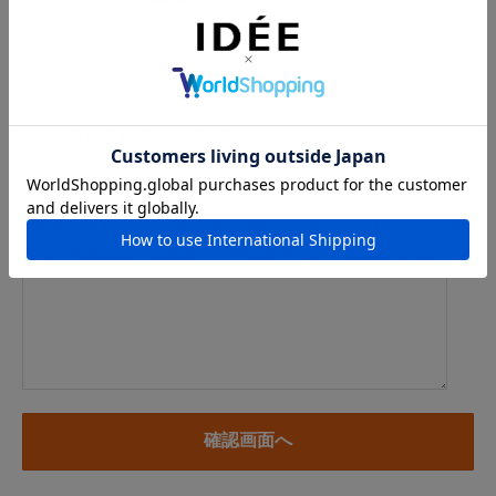
例：info@example.com
※「.@ (@の前にドット)」、「.. (ドット2つ)」を含むメール
アドレスはご利用いただけません
内容
※商品に関するお問い合わせ、納期・お届けに関するお問い合
わせの場合には、お住まいの都道府県を必ずご記入ください。