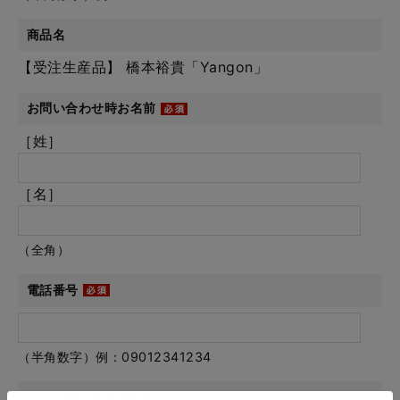
商品名
【受注生産品】 橋本裕貴「Yangon」
お問い合わせ時お名前
［姓］
［名］
（全角）
電話番号
（半角数字）例：09012341234
メールアドレス