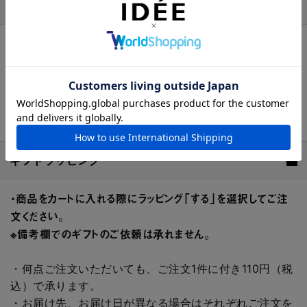
商品詳細説明
1点1点天然木 (アカシア)を削って作られた、イデーオリ
ジナルの器シリーズです。
使い勝手の良いプレートやボウル、フラットボードやコ
ースターなど幅広いラインナップで、ダイニングのあら
ゆるシーンで活躍します。
ギフトラッピング
・商品をカートに入れる際にラッピング「する」を選択してご注
文ください。
※備考欄でのギフトのご依頼は承れません。
・何点ご注文いただいても、ご注文1件に付き110円（税
込）で承ります。
・お届け先、お届け日が異なる場合はそれぞれご注文を