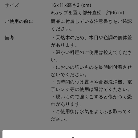
サイズ
16×11×高さ2 (cm)
※カップを置く部分直径 約6(cm)
ご使用の前に
商品に付属している注意書きをご確認
ください。
備考
・天然木のため、木目や色調の個体差
があります。
・温かい料理のご使用は控えてくださ
い。
・においの強いものを長時間付着させ
ないでください。
・長時間のつけ置きや食器洗浄機、電
子レンジ等の使用は避けてください。
・硬いもので強くこすると傷がつく恐
れがあります。
・ご使用後は水気をよくふき取ってく
ださい。