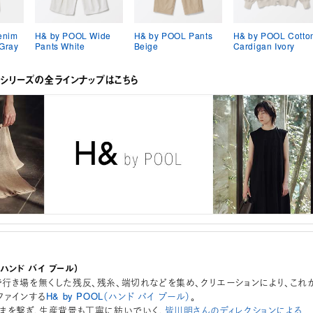
enim
H& by POOL Wide
H& by POOL Pants
H& by POOL Cotto
 Gray
Pants White
Beige
Cardigan Ivory
OLシリーズの全ラインナップはこちら
L（ハンド バイ プール）
行き場を無くした残反、残糸、端切れなどを集め、クリエーションにより、これ
ファインする
H& by POOL（ハンド バイ プール）
。
まを繋ぎ、生産背景も丁寧に紡いでいく、
皆川明さんのディレクションによる