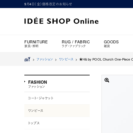
9月4日（金）価格改定のお知らせ
FURNITURE
RUG / FABRIC
GOODS
家具・照明
ラグ・ファブリック
雑貨
>
ファッション
>
ワンピース
>
★H& by POOL Church One-Piece Of
FASHION
ファッション
コート・ジャケット
ワンピース
トップス