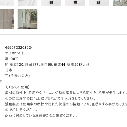
4550723208024
オフホワイト
綿100％
約 着丈120、胸囲177、肩巾66、袖丈44、裾巾208（cm）
日本
可（手洗いのみ）
グ
可
可（あて布使用）
素材の特性上、着用やクリーニング時の摩擦により毛羽立ち、毛玉が発生します
その際はお早めに毛玉取り器などで手入れをしてください。
濃色製品は使用中の摩擦や濡れた状態での接触により、色移りする事がありま
のでご注意ください。
商品に付属している注意書きをご確認ください。