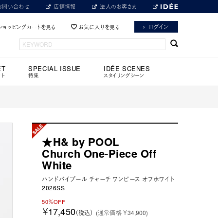
お問い合わせ
店舗情報
法人のお客さま
ログイン
ショッピングカートを見る
お気に入りを見る
ET
SPECIAL ISSUE
IDÉE SCENES
ット
特集
スタイリングシーン
★H& by POOL
Church One-Piece Off
White
ハンドバイプール チャーチ ワンピース オフホワイト
2026SS
50％OFF
￥17,450
（税込）
(通常価格 ￥34,900)