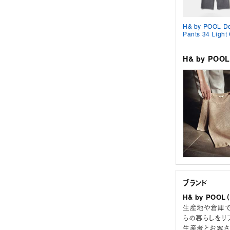
H& by POOL D
Pants 34 Light
H& by PO
ブランド
H& by POO
生産地や倉庫で
らの暮らしをリ
生産者とお客さ