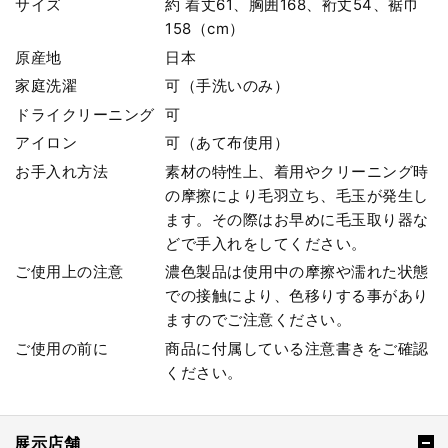
サイズ
約 着丈61、胸囲168、裄丈54、裾巾
158（cm）
原産地
日本
家庭洗濯
可（手洗いのみ）
ドライクリーニング
可
アイロン
可（あて布使用）
お手入れ方法
素材の特性上、着用やクリーニング時
の摩擦により毛羽立ち、毛玉が発生し
ます。その際はお早めに毛玉取り器な
どで手入れをしてください。
ご使用上の注意
濃色製品は使用中の摩擦や濡れた状態
での接触により、色移りする事があり
ますのでご注意ください。
ご使用の前に
商品に付属している注意書きをご確認
ください。
展示店舗