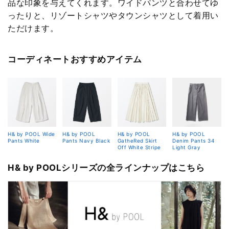
品な印象を与えてくれます。ワイドパンツと合わせてゆ
ったりと、リゾートシャツやタウンシャツとして着用い
ただけます。
コーディネートおすすめアイテム
H& by POOL Wide
H& by POOL
H& by POOL
H& by POOL
Pants White
Pants Navy Black
GatheRed Skirt
Denim Pants 34
Off White Stripe
Light Gray
H& by POOLシリーズの全ラインナップはこちら