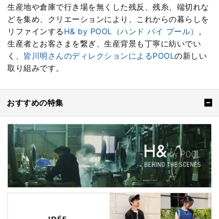
生産地や倉庫で行き場を無くした残反、残糸、端切れな
どを集め、クリエーションにより、これからの暮らしを
リファインする
H& by POOL（ハンド バイ プール）
。
生産者とお客さまを繋ぎ、生産背景も丁寧に紡いでい
く、
皆川明さんのディレクションによるPOOL
の新しい
取り組みです。
おすすめの特集