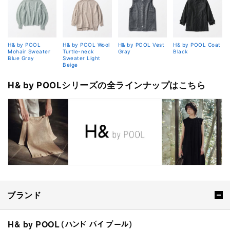
H& by POOL
H& by POOL Wool
H& by POOL Vest
H& by POOL Coat
Mohair Sweater
Turtle-neck
Gray
Black
Blue Gray
Sweater Light
Beige
H& by POOLシリーズの全ラインナップはこちら
ブランド
H& by POOL（ハンド バイ プール）