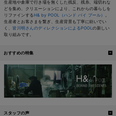
生産地や倉庫で行き場を無くした残反、残糸、端切れな
どを集め、クリエーションにより、これからの暮らしを
リファインする
H& by POOL（ハンド バイ プール）
。
生産者とお客さまを繋ぎ、生産背景も丁寧に紡いでい
く、
皆川明さんのディレクションによるPOOL
の新しい
取り組みです。
おすすめの特集
スタッフの声