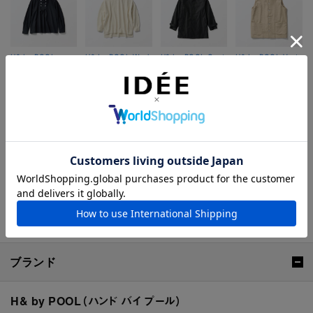
H& by POOL
H& by POOL Wool
H& by POOL Coat
H& by POOL Vest
Stand-Up Collar
Turtle-neck
Black
Beige
Blouse Dark Blue
Sweater Off
Whitese Greige
H& by POOLシリーズの全ラインナップはこちら
ブランド
H& by POOL（ハンド バイ プール）