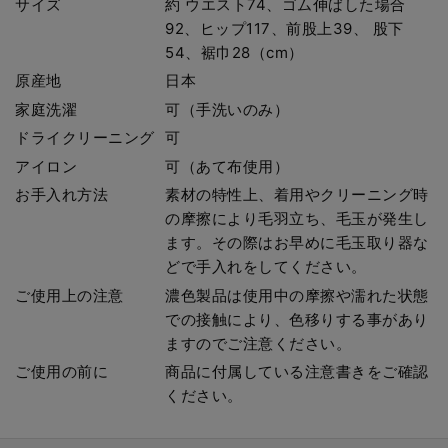
サイズ
約 ウエスト74、ゴム伸ばした場合
92、ヒップ117、前股上39、 股下
54、裾巾28（cm）
原産地
日本
家庭洗濯
可（手洗いのみ）
ドライクリーニング
可
アイロン
可（あて布使用）
お手入れ方法
素材の特性上、着用やクリーニング時
の摩擦により毛羽立ち、毛玉が発生し
ます。その際はお早めに毛玉取り器な
どで手入れをしてください。
ご使用上の注意
濃色製品は使用中の摩擦や濡れた状態
での接触により、色移りする事があり
ますのでご注意ください。
ご使用の前に
商品に付属している注意書きをご確認
ください。