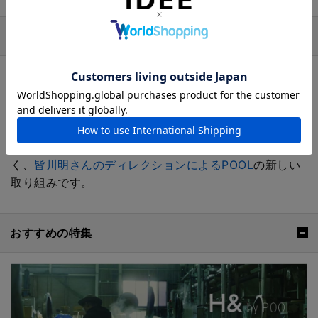
ブランド
H& by POOL（ハンド バイ プール）
生産地や倉庫で行き場を無くした残反、残糸、端切れな
どを集め、クリエーションにより、これからの暮らしを
リファインする
H& by POOL（ハンド バイ プール）
。
生産者とお客さまを繋ぎ、生産背景も丁寧に紡いでい
く、
皆川明さんのディレクションによるPOOL
の新しい
取り組みです。
おすすめの特集