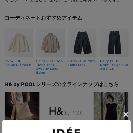
コーディネートおすすめアイテム
H& by POOL
H& by POOL Wool
H& by POOL Wide
H& by POOL
Blouse Off White
Turtle-neck
Pants Gray
Denim Indigo Blue
Sweater Light
Assor 36
Beige
H& by POOLシリーズの全ラインナップはこちら