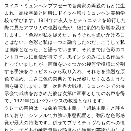
スイス・ミュンヘンブフゼーで音楽家の両親のもとに生
まれ、高校卒業と同時にドイツへ移りミュンヘン美術学
校で学びます。1914年に友人らとチュニジアを旅行した
際に見たアフリカの強烈な光が、彼に劇的な影響を及ぼ
します。「色彩が私を捉えた。もうそれを追いかけるこ
とはない、色彩と私は一つに融合したのだ、こうして私
は画家となった」と語っています。それまでは色彩のコ
ントロールに自信が持てず、黒インクのみによる作品を
作っていましたが、画面をいくつかの幾何学模様に分割
する手法をキュビスムから取り入れ、それらを強烈な原
色で埋め、まさに色の祭典とでも形容したくなるような
画を確立します。第一次世界大戦後、ミュンヘンでの展
示会で成功をおさめた彼は次第に画家としての名声を得
て、1921年にはバウハウスの教授となります。
クレーの芸術は「抽象的表現主義」「超越主義」と評さ
れており、シンプルで力強い形態配置と、強烈な色彩感
覚が最大の特徴です。併せてプリミティヴなものへの憧
れと、子どもの純粋無垢な態度への傾倒が芸術の中にメ