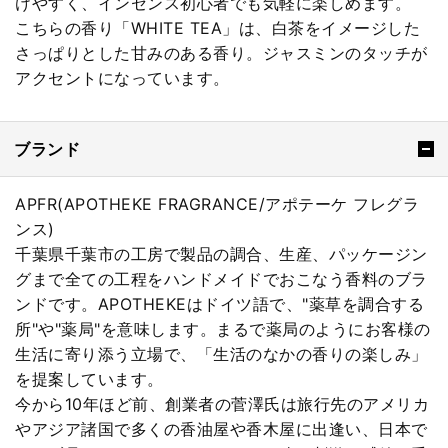
けやすく、インセンス初心者でも気軽に楽しめます。
こちらの香り「WHITE TEA」は、白茶をイメージした
さっぱりとした甘みのある香り。ジャスミンのタッチが
アクセントになっています。
ブランド
APFR(APOTHEKE FRAGRANCE/アポテーケ フレグラ
ンス)
千葉県千葉市の工房で製品の調合、生産、パッケージン
グまで全ての工程をハンドメイドでおこなう香料のブラ
ンドです。APOTHEKEはドイツ語で、"薬草を調合する
所"や"薬局"を意味します。まるで薬局のようにお客様の
生活に寄り添う立場で、「生活のなかの香りの楽しみ」
を提案しています。
今から10年ほど前、創業者の菅澤氏は旅行先のアメリカ
やアジア諸国で多くの香油屋や香木屋に出逢い、日本で