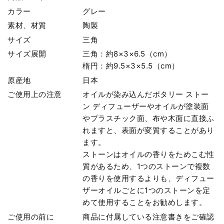
カラー
グレー
素材、材質
陶製
サイズ
三角
サイズ展開
三角：約8×3×6.5（cm）
楕円：約9.5×3×5.5（cm）
原産地
日本
ご使用上の注意
オイルが染み込んだポタリー ストー
ン ディフューザーやオイルが塗装面
やプラスチック面、布や木面に直接ふ
れますと、表面が変質することがあり
ます。
ストーンはオイルの香りをためこむ性
質があるため、1つのストーンで複数
の香りを使用するよりも、ディフュー
ザーオイルごとに1つのストーンを定
めて使用することをお勧めします。
ご使用の前に
商品に付属している注意書きをご確認