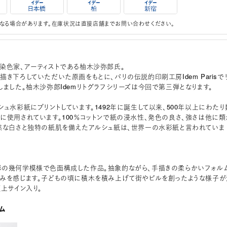
なる場合があります。在庫状況は直接店舗までお問い合わせください。
染色家、アーティストである柚木沙弥郎氏。
描き下ろしていただいた原画をもとに、パリの伝説的印刷工房Idem Parisで
しました。柚木沙弥郎Idemリトグラフシリーズは今回で第三弾となります。
シュ水彩紙にプリントしています。1492年に誕生して以来、500年以上にわたり
に使用されています。100％コットンで紙の浸水性、発色の良さ、強さは他に類
然な白さと独特の紙肌を備えたアルシュ紙は、世界一の水彩紙と言われていま
の幾何学模様で色面構成した作品。抽象的ながら、手描きの柔らかいフォル
みを感じます。子どもの頃に積木を積み上げて街やビルを創ったような様子が
版上サイン入り。
ム