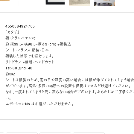
4550584924705
「カタチ」
額：クランパヤン材
約 縦39.5×横98.5×厚さ3 (cm) ※額装込
シート：フランス 額装：日本
額装した状態でお届けします。
リトグラフ ※裁断：ハンドカット
1st：80、2nd：40
約3kg
シートは紙製のため、雨の日や湿度の高い場合には紙が伸びてよれてしまう場
がございます。高温・多湿の場所への設置や保管はできるだけ避けてください。
なお、一度よれてしまうと元に戻らない場合がございます。あらかじめご了承くだ
い。
エディションNo.はお選びいただけません。