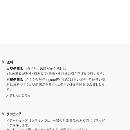
送料
：1点ごとに送料がかかります。
大型便商品
※配送業者が開梱・組み立て・設置・梱包材の引き下げまで行います。
：ご注文合計が11,000円（税込）以上の場合、宅配便の送
宅配便商品
料は無料です（大型便商品を除く）。※梱包のまま玄関先でお渡ししま
す。
詳しくはこちら
ラッピング
イデーショップ オンラインでは、一部の対象商品のみ有料にてラッピ
ングを承ります。
カートに入れる際にラッピング「する」を選択してください。