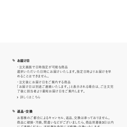
お届け日
・注文画面で日時指定が可能な商品
選択いただいた日時にお届けいたします。指定日時よりお届けを早
めることはできません。
・注文後にお届け日をご案内する商品
「お届け日は別途ご連絡いたします。」と表示される場合は、ご注文完
了後に担当者より最短お届け日をご案内します。
詳しくはこちら
返品・交換
お客様のご都合によるキャンセル、返品、交換は承っておりません。
商品に破損・汚損、間違いなどがございましたら、商品到着後3日以内
にご連絡ください。送料弊社負担にて修理・交換いたします。