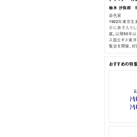
柚木 沙弥郎 Sa
染色家
1922年東京
介に弟子入りし
展。以降50年
ス国立ギメ東洋
覧会を開催、好評
おすすめの特