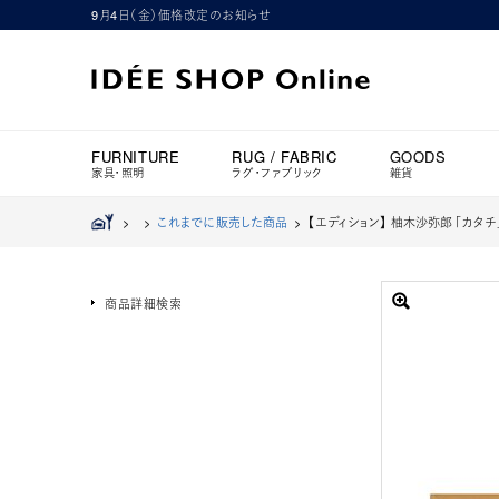
9月4日（金）価格改定のお知らせ
FURNITURE
RUG / FABRIC
GOODS
家具・照明
ラグ・ファブリック
雑貨
>
>
これまでに販売した商品
>
【エディション】 柚木沙弥郎 「カタチ」 2n
商品詳細検索