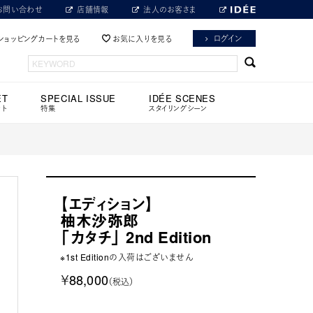
お問い合わせ
店舗情報
法人のお客さま
ログイン
ショッピングカートを見る
お気に入りを見る
ET
SPECIAL ISSUE
IDÉE SCENES
ット
特集
スタイリングシーン
【エディション】
柚木沙弥郎
「カタチ」 2nd Edition
※1st Editionの入荷はございません
￥88,000
（税込）