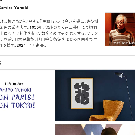
miro Yunoki
生まれ。柳宗悦が提唱する「民藝」との出会いを機に、芹沢銈
染色の道を志す。1955年、銀座のたくみ工芸店にて初個
以上にわたり制作を続け、数多くの作品を発表する。フラン
美術館、日本民藝館、世田谷美術館をはじめ国内外で展
を博す。2024年1月逝去。
集