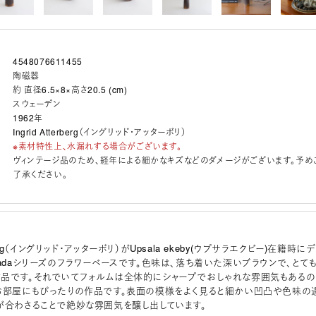
4548076611455
陶磁器
約 直径6.5×8×高さ20.5 (cm)
スウェーデン
1962年
Ingrid Atterberg（イングリッド・アッターボリ）
※素材特性上、水漏れする場合がございます。
ヴィンテージ品のため、経年による細かなキズなどのダメージがございます。予め
了承ください。
erberg（イングリッド・アッターボリ）がUpsala ekeby(ウプサラエクビー)在籍時にデ
vadaシリーズのフラワーベースです。色味は、落ち着いた深いブラウンで、とて
品です。それでいてフォルムは全体的にシャープでおしゃれな雰囲気もあるの
お部屋にもぴったりの作品です。表面の模様をよく見ると細かい凹凸や色味の
が合わさることで絶妙な雰囲気を醸し出しています。