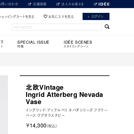
お問い合わせ
店舗情報
法人のお客さま
ログイン
ショッピングカートを見る
お気に入りを見る
ET
SPECIAL ISSUE
IDÉE SCENES
ット
特集
スタイリングシーン
北欧Vintage
Ingrid Atterberg Nevada
Vase
イングリッド・アッテルベリ ネバダシリーズ フラワー
ベース ウプサラエクビー
￥14,300
（税込）