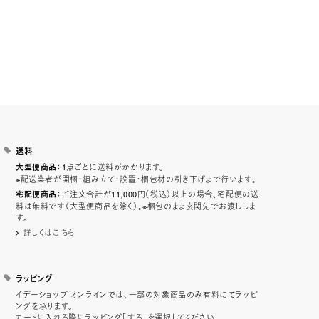
送料
：1点ごとに送料がかかります。
大型便商品
※配送業者が開梱・組み立て・設置・梱包材の引き下げまで行います。
：ご注文合計が11,000円（税込）以上の場合、宅配便の送
宅配便商品
料は無料です（大型便商品を除く）。※梱包のまま玄関先でお渡ししま
す。
詳しくはこちら
ラッピング
イデーショップ オンラインでは、一部の対象商品のみ有料にてラッピ
ングを承ります。
カートに入れる際にラッピング「する」を選択してください。