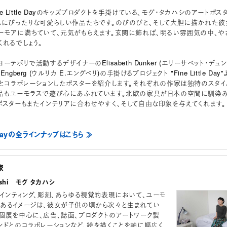
ine Little Dayのキッズプロダクトを手掛けている、モグ・タカハシのアートポス
ムにぴったりな可愛らしい作品たちです。のびのびと、そして大胆に描かれた彼
ーモアに満ちていて、元気がもらえます。玄関に飾れば、明るい雰囲気の中、や
くれるでしょう。
ーテボリで活動するデザイナーのElisabeth Dunker (エリーサベット・デュ
 E.Engberg (ウルリカ E.エングベリ)の手掛けるプロジェクト "Fine Little Day"
トとコラボレーションしたポスターを紹介します。それぞれの作家は独特のスタイ
品もユーモラスで遊び心にあふれています。北欧の家具が日本の空間に馴染
ポスターもまたインテリアに合わせやすく、そして自由な印象を与えてくれます。
le Dayの全ラインナップはこちら ≫
家
ashi モグ タカハシ
ペインティング、彫刻、あらゆる視覚的表現において、ユーモ
あるイメージは、彼女が子供の頃から次々と生まれてい
個展を中心に、広告、誌面、プロダクトのアートワーク製
ンドとのコラボレーションなど、絵を描くことを軸に幅広く