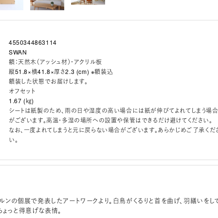
4550344863114
SWAN
額：天然木（アッシュ材）・アクリル板
縦51.8×横41.8×厚さ2.3 (cm) ※額装込
額装した状態でお届けします。
オフセット
1.67 (㎏)
シートは紙製のため、雨の日や湿度の高い場合には紙が伸びてよれてしまう場
がございます。高温・多湿の場所への設置や保管はできるだけ避けてください。
なお、一度よれてしまうと元に戻らない場合がございます。あらかじめご了承くだ
い。
ルボルンの個展で発表したアートワークより。白鳥がくるりと首を曲げ、羽繕いをし
ちょっと得意げな表情。