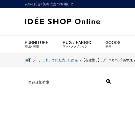
9月4日（金）価格改定のお知らせ
FURNITURE
RUG / FABRIC
GOODS
家具・照明
ラグ・ファブリック
雑貨
>
>
これまでに販売した商品
>
【在庫限り】モグ・タカハシ「SWAN」#Fine
商品詳細検索