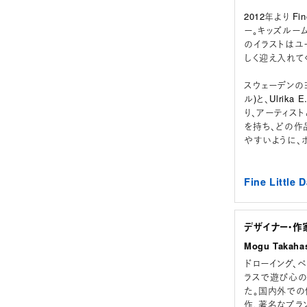
2012年より F
ー。キッズルー
のイラストはユ
しく迎え入れて
スウェーデンのヨ
ル)と、Ulrika
り、アーティス
を持ち、どの作
やすいように、
Fine Litt
デザイナー・作
Mogu Takah
ドローイング、
ラスで遊び心の
た。国内外での
作、著名なブラ