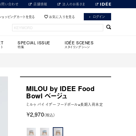
お問い合わせ
店舗情報
法人のお客さま
ログイン
ショッピングカートを見る
お気に入りを見る
ET
SPECIAL ISSUE
IDÉE SCENES
ット
特集
スタイリングシーン
MILOU by IDEE Food
Bowl ベージュ
ミルゥ バイ イデー フードボール※長期入荷未定
￥2,970
（税込）