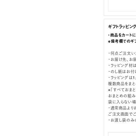
ギフトラッピン
・商品をカート
※備考欄でのギ
・何点ご注文い
・お届け先、お
・ラッピング材
・のし紙はお付
・ラッピングは
複数商品をまと
※「すべておま
おまとめの組み
袋に入らない場
・通常商品より
ご注文画面でご
・お渡し袋のみ