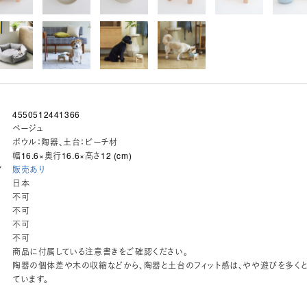
4550512441366
ベージュ
ボウル：陶器、土台：ビーチ材
幅16.6×奥行16.6×高さ12 (cm)
ア
販売あり
日本
不可
不可
不可
不可
商品に付属している注意書きをご確認ください。
陶器の個体差や木の収縮などから、陶器と土台のフィット感は、やや遊びを多く
ています。