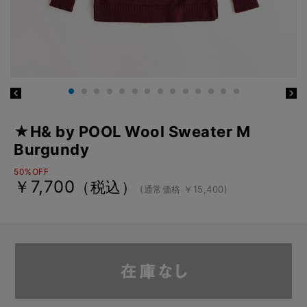
★H& by POOL Wool Sweater M
Burgundy
50%OFF
￥7,700
（税込）
(通常価格 ￥15,400)