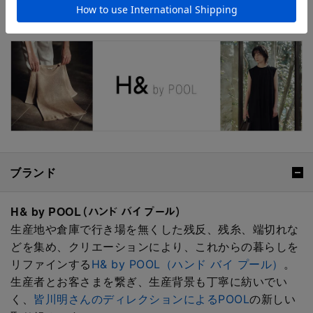
H& by POOLシリーズの全ラインナップはこちら
ブランド
H& by POOL（ハンド バイ プール）
生産地や倉庫で行き場を無くした残反、残糸、端切れな
どを集め、クリエーションにより、これからの暮らしを
リファインする
H& by POOL（ハンド バイ プール）
。
生産者とお客さまを繋ぎ、生産背景も丁寧に紡いでい
く、
皆川明さんのディレクションによるPOOL
の新しい