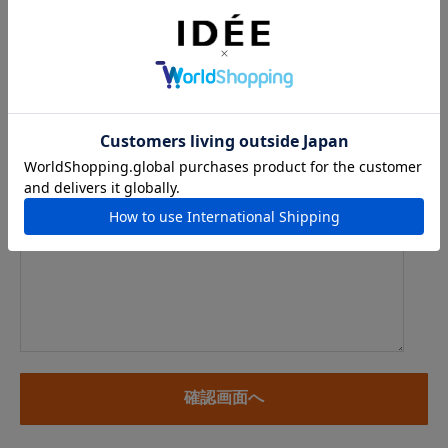
例：info@example.com
※「.@ (@の前にドット)」、「.. (ドット2つ)」を含むメール
アドレスはご利用いただけません
内容
※商品に関するお問い合わせ、納期・お届けに関するお問い合
わせの場合には、お住まいの都道府県を必ずご記入ください。