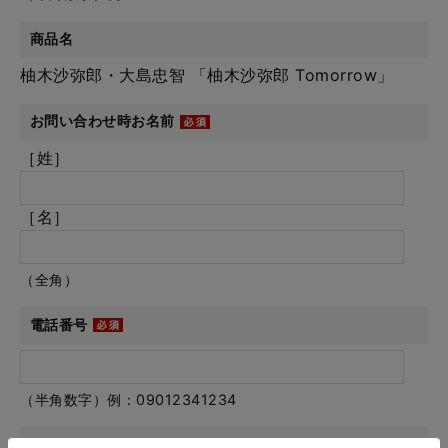
商品名
柚木沙弥郎・大島忠智 「柚木沙弥郎 Tomorrow」
お問い合わせ時お名前
［姓］
［名］
（全角）
電話番号
（半角数字）例：09012341234
メールアドレス