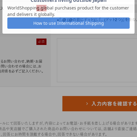
レス
必須
※「.@ (@の前にドット)」、「.. (ドット2つ)
必須
るお問い合わせ、納期・お届
お問い合わせの場合には、お
道府県を必ずご記入ください。
ールにて回答いたしますが、内容によってお電話・お手紙を差し上げる場合があります
商品や実店舗でご購入された商品のお問い合わせについては、店舗より直接ご連絡
は、回答にお時間を頂戴する場合や、回答できない場合があります。