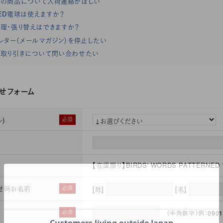
れの商品について入荷連絡がほしい
ED電球は使えますか？
理・張り替えはできますか？
レター（メールマガジン）を停止したい
取り引きについて問い合わせたい
せフォーム
)
必須
【在庫限り】BIRDS' WORDS PATTERNE
せ時お名前
必須
[姓]
[名]
必須
（半角数字）例：0901