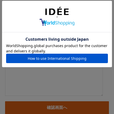
メールアドレス
例：info@example.com
※「.@ (@の前にドット)」、「.. (ドット2つ)」を含むメール
アドレスはご利用いただけません
内容
※商品に関するお問い合わせ、納期・お届けに関するお問い合
わせの場合には、お住まいの都道府県を必ずご記入ください。