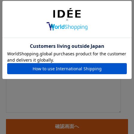
メールアドレス
例：info@example.com
※「.@ (@の前にドット)」、「.. (ドット2つ)」を含むメール
アドレスはご利用いただけません
内容
※商品に関するお問い合わせ、納期・お届けに関するお問い合
わせの場合には、お住まいの都道府県を必ずご記入ください。