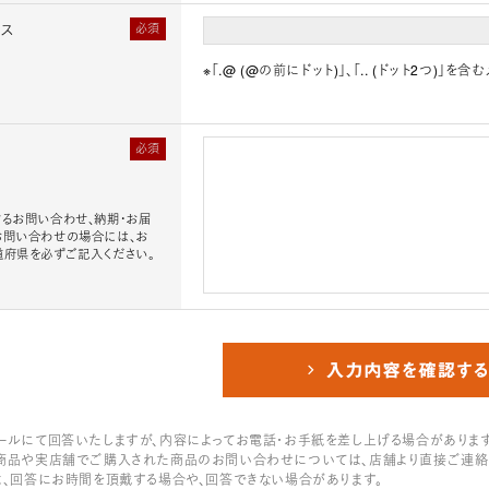
レス
必須
※「.@ (@の前にドット)」、「.. (ドット2つ)
必須
るお問い合わせ、納期・お届
お問い合わせの場合には、お
道府県を必ずご記入ください。
ールにて回答いたしますが、内容によってお電話・お手紙を差し上げる場合があります
商品や実店舗でご購入された商品のお問い合わせについては、店舗より直接ご連絡
は、回答にお時間を頂戴する場合や、回答できない場合があります。